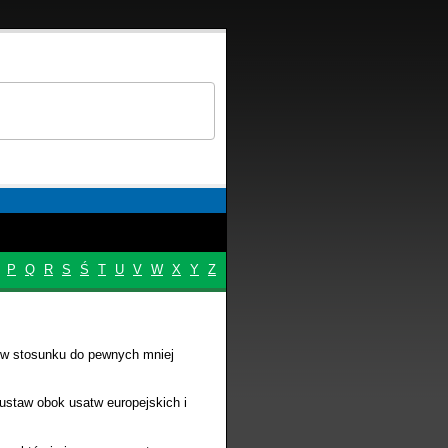
P
Q
R
S
Ś
T
U
V
W
X
Y
Z
 w stosunku do pewnych mniej
ustaw obok usatw europejskich i