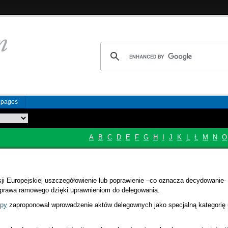
n pages
A
B
C
D
E
F
G
H
I
J
K
L
Ł
M
N
O
 Europejskiej uszczegółowienie lub poprawienie –co oznacza decydowanie-
prawa ramowego dzięki uprawnieniom do delegowania.
opy
zaproponował wprowadzenie aktów delegownych jako specjalną kategorię 