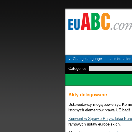
Change language
Informatio
Categories
Akty delegowane
Ustawodawcy mogą powierzyc Komisji
istotnych elementów prawa UE bądź 
Konwent w Sprawie Przyszłości Eur
ramowych ustaw europejskich.