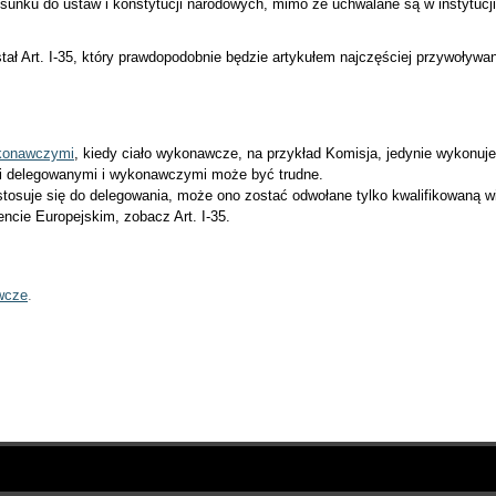
sunku do ustaw i konstytucji narodowych, mimo że uchwalane są w instytucji,
 Art. I-35, który prawdopodobnie będzie artykułem najczęściej przywoływany
konawczymi
, kiedy ciało wykonawcze, na przykład Komisja, jedynie wykonuje
i delegowanymi i wykonawczymi może być trudne.
stosuje się do delegowania, może ono zostać odwołane tylko kwalifikowaną w
ncie Europejskim, zobacz Art. I-35.
wcze
.