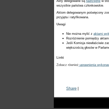
Akty delegowane są
nadrzędne
w sto
wszystkie państwa członkowskie.
Aktom delegowanym poświęcony został
przyjęta i ratyfikowana.
Uwagi
Nie można mylić z
aktami wy
Rozróżnienie pomiędzy aktam
Jeśli Komisja niewłaściwie za
większością głosów w Parlame
Linki
Zobacz również
uprawnienia wykona
Share
|