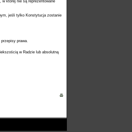
 w której nie są reprezentowane
m, jeśli tylko Konstytucja zostanie
 przepisy prawa.
iekszością w Radzie lub absolutną