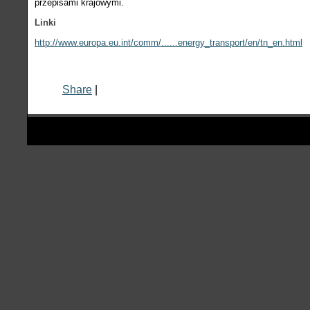
przepisami krajowymi.
Linki
http://www.europa.eu.int/comm/......energy_transport/en/tn_en.html
Share
|