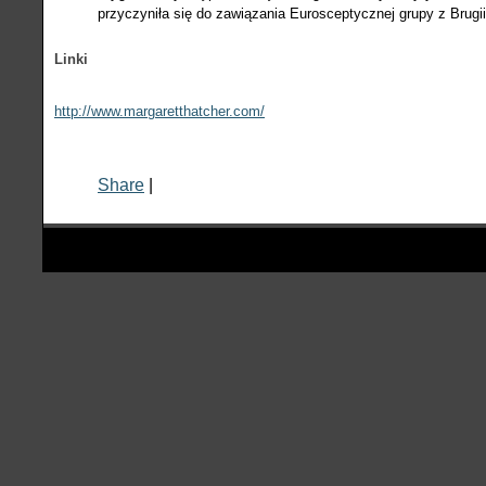
przyczyniła się do zawiązania Eurosceptycznej grupy z Brugii 
Linki
http://www.margaretthatcher.com/
Share
|