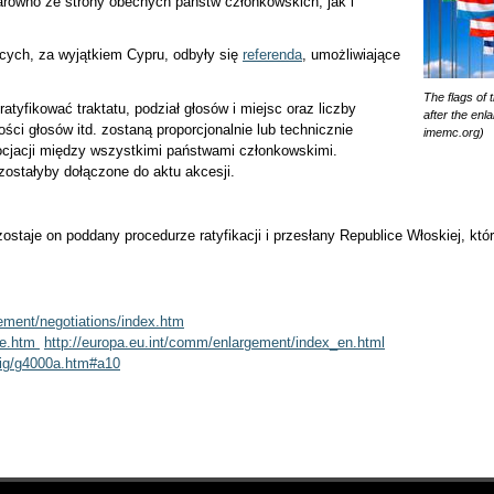
arówno ze strony obecnych państw członkowskich, jak i
cych, za wyjątkiem Cypru, odbyły się
referenda
, umożliwiające
The flags of
atyfikować traktatu, podział głosów i miejsc oraz liczby
after the enl
ci głosów itd. zostaną proporcjonalnie lub technicznie
imemc.org)
cjacji między wszystkimi państwami członkowskimi.
zostałyby dołączone do aktu akcesji.
zostaje on poddany procedurze ratyfikacji i przesłany Republice Włoskiej, któ
gement/negotiations/index.htm
me.htm
http://europa.eu.int/comm/enlargement/index_en.html
/cig/g4000a.htm#a10