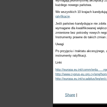
wymagają jednomyślnej akceptacji z
każdego nowego państwa.
We wszystkich 10 krajach kandydują
ratyfikację
.
Jeśli państwo kandydujące nie zdoła r
wymagane dla kwalifikowanej większoś
zmienione bez potrzeby nowych nego
Instrumenty prawne do takich zmian 
Uwagi
Po przyjęciu i traktatu akcesyjnego, 
instrumenty ratyfikacji.
Linki
http://europa.eu.int/comm/enla......r
http://www.cyprus-eu.org.cy/eng/ho
http://europa.eu.int/scadplus/leg/en
Share
|