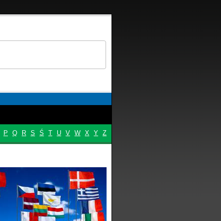
P
Q
R
S
Ś
T
U
V
W
X
Y
Z