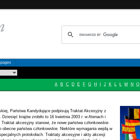
n pages
A
B
C
D
E
F
G
H
I
J
K
L
Ł
M
N
O
jskiej, Państwa Kandydujące podpisują Traktat Akcesyjny z
ziesięć krajów zrobiło to 16 kwietnia 2003 r. w Atenach i
r. Traktat akcesyjny stanowi, że nowe państwa członkowskie
co obecne państwa członkowskie. Niektóre wymagania wejdą w
specjalnych protokołach. Traktaty akcesyjne i akty akcesji