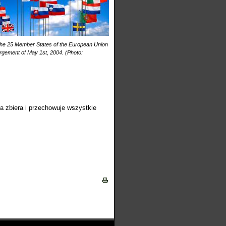
 the 25 Member States of the European Union
argement of May 1st, 2004. (Photo:
ra zbiera i przechowuje wszystkie