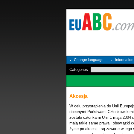
Change language
Informatio
Categories
Akcesja
W celu przystąpienia do Unii Europe
obecnymi Państwami Członkowskimi. D
zostało członkami Unii 1 maja 2004 
mają takie same prawa i obowiązki 
życie po akcesji i są zawarte w jego 