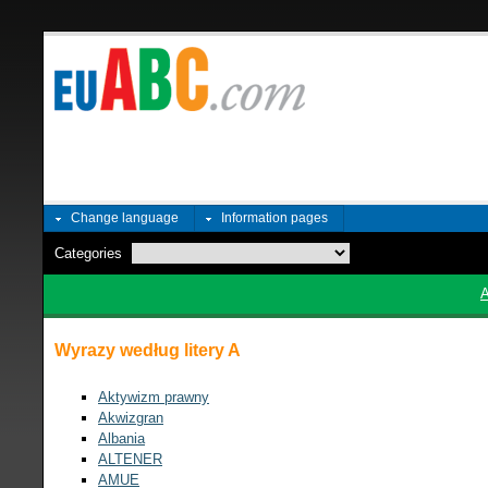
Change language
Information pages
Categories
Wyrazy według litery A
Aktywizm prawny
Akwizgran
Albania
ALTENER
AMUE