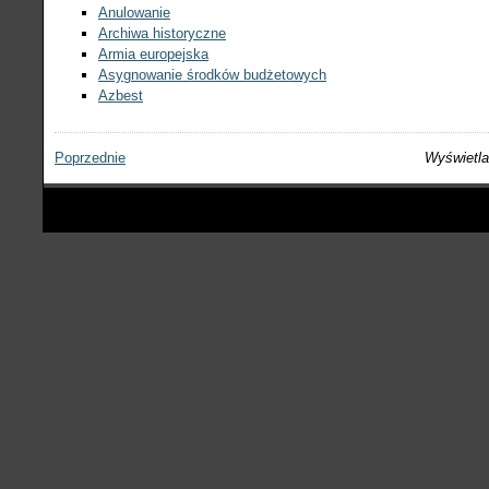
Anulowanie
Archiwa historyczne
Armia europejska
Asygnowanie środków budżetowych
Azbest
Poprzednie
Wyświetla